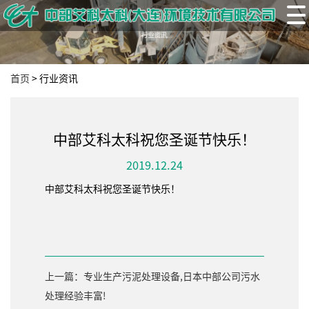
首页
>
行业资讯
中部艾科太科祝您圣诞节快乐！
2019.12.24
中部艾科太科祝您圣诞节快乐！
上一篇：专业生产污泥处理设备,日本中部公司污水
处理经验丰富!