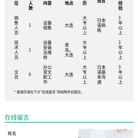
语言
位
人
内容
地点
历
经
数
验
销
大
3
日本
售
设备
专
年
1
大连
语熟
人
销售
以
以
练
员
上
上
技
设备
大
3
青
术
安装
专
年
1
岛，
人
及维
以
以
大连
员
修
上
上
办公
大
日本
3
文
室文
专
语基
年
0
大连
员
职工
以
本沟
以
作
上
通
上
* 投简历请在下方"在线留言"添加附件后提交。
在线留言
姓名