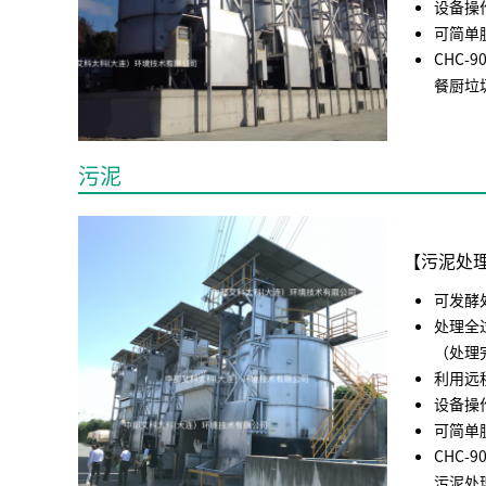
设备操
可简单
CHC
餐厨垃圾
污泥
【污泥处理设
可发酵
处理全
（处理
利用远
设备操
可简单
CHC
污泥处理