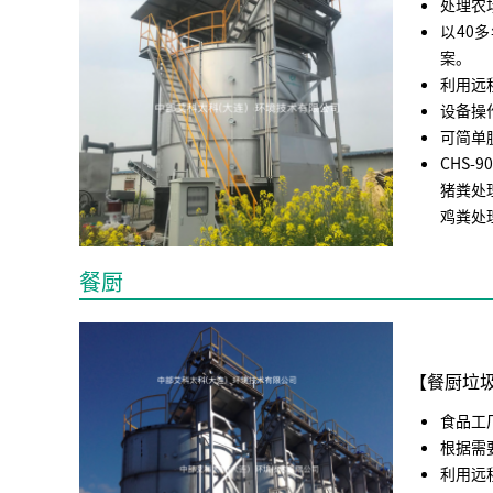
处理农
以40
案。
利用远
设备操
可简单
CHS
猪粪处理
鸡粪处理
餐厨
【餐厨垃
食品工
根据需
利用远