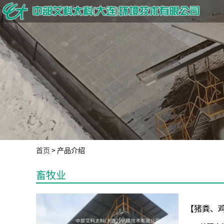
首页
>
产品介绍
畜牧业
【猪粪、