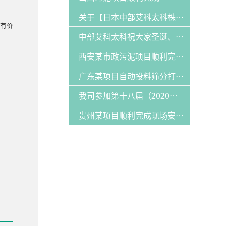
关于【日本中部艾科太科株式会社】 和 【山东福航新能源环保有限公司】：发明专利纠纷案的声明
有价
中部艾科太科祝大家圣诞、元旦双节快乐！
西安某市政污泥项目顺利完成安装并运行
广东某项目自动投料筛分打包机顺利完成安装并运行
我司参加第十八届（2020）中国畜牧业博览会并取得圆满成功
贵州某项目顺利完成现场安装中部公司堆肥设备